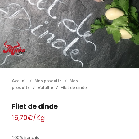
Accueil
/
Nos produits
/
Nos
produits
/
Volaille
/
Filet de dinde
Filet de dinde
15,70
€
/Kg
100% français