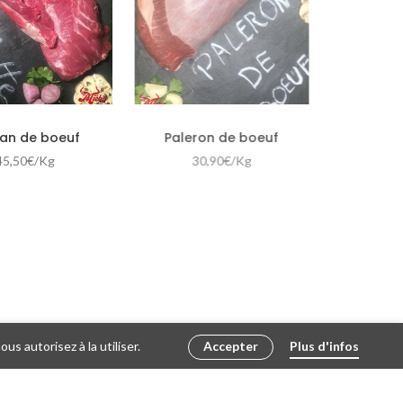
an de boeuf
Paleron de boeuf
45,50
€
/Kg
30,90
€
/Kg
s autorisez à la utiliser.
Accepter
Plus d'infos