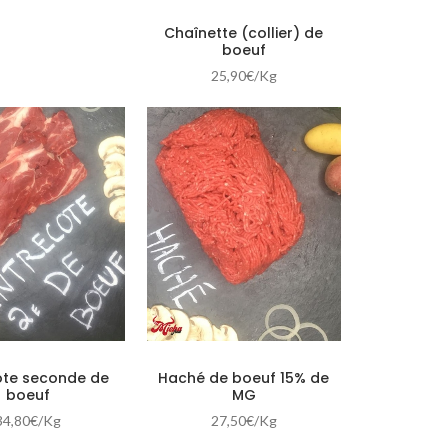
Chaînette (collier) de
boeuf
25,90
€
/Kg
ôte seconde de
Haché de boeuf 15% de
boeuf
MG
34,80
€
/Kg
27,50
€
/Kg