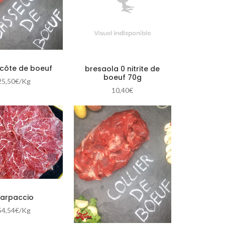
côte de boeuf
bresaola 0 nitrite de
boeuf 70g
25,50
€
/Kg
10,40
€
arpaccio
54,54
€
/Kg