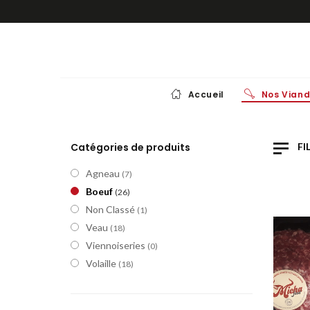
Accueil
Nos Vian
AGN
Catégories de produits
FI
Agneau
(7)
AG
Boeuf
(26)
Non Classé
(1)
Veau
(18)
Viennoiseries
(0)
Volaille
(18)