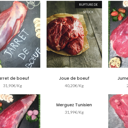
RUPTURE DE
STOCK
arret de boeuf
Joue de boeuf
Jume
31,90
€
/Kg
40,20
€
/Kg
Merguez Tunisien
31,99
€
/Kg