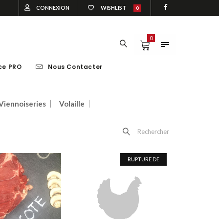
CONNEXION
WISHLIST
0
0
ce PRO
Nous Contacter
EAU
VOLAILLE
Viennoiseries
Volaille
Rechercher
VEAU
VOLAILLE
RUPTURE DE
STOCK