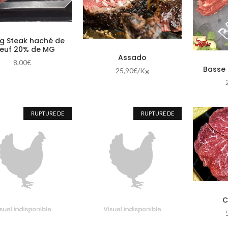
Tri par prix : ascendant
23,00
€
+
Tri par prix : descendant
g Steak haché de
euf 20% de MG
Assado
8,00
€
Basse 
25,90
€
/Kg
RUPTURE DE
RUPTURE DE
STOCK
STOCK
C