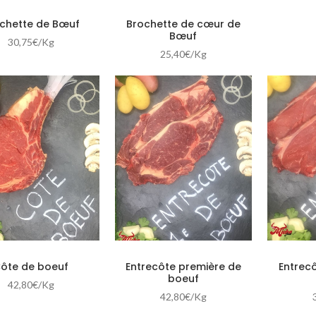
chette de Bœuf
Brochette de cœur de
Bœuf
30,75
€
/Kg
25,40
€
/Kg
ôte de boeuf
Entrecôte première de
Entrec
boeuf
42,80
€
/Kg
42,80
€
/Kg