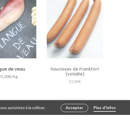
gue de veau
Saucisses de Frankfort
(volaille)
25,00
€
/Kg
12,00
€
s autorisez à la utiliser.
Accepter
Plus d'infos