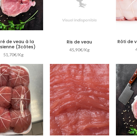
Tri par prix : ascendant
24,00
€
+
Tri par prix : descendant
ré de veau à la
Rôti de 
Ris de veau
isienne (3côtes)
45,90
€
/Kg
51,70
€
/Kg