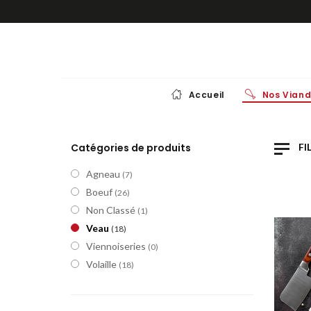
Accueil
Nos Vian
AGN
Catégories de produits
FI
Agneau
(7)
AG
Boeuf
(26)
Non Classé
(1)
Veau
(18)
Viennoiseries
(0)
Volaille
(18)