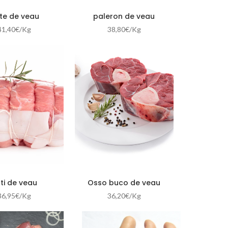
te de veau
paleron de veau
41,40
€
/Kg
38,80
€
/Kg
ti de veau
Osso buco de veau
36,95
€
/Kg
36,20
€
/Kg