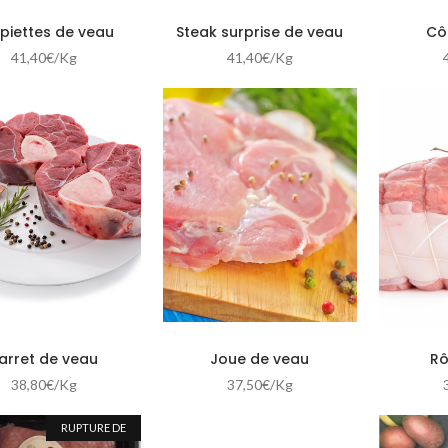
piettes de veau
Steak surprise de veau
Cô
41,40
€
/Kg
41,40
€
/Kg
arret de veau
Joue de veau
Rô
38,80
€
/Kg
37,50
€
/Kg
RUPTURE DE