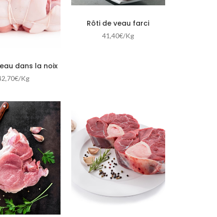
Rôti de veau farci
41,40
€
/Kg
veau dans la noix
42,70
€
/Kg