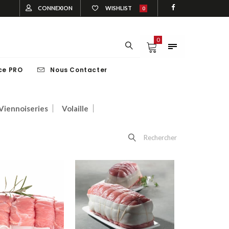
CONNEXION
WISHLIST
0
0
ce PRO
Nous Contacter
EAU
VOLAILLE
Viennoiseries
Volaille
Rechercher
VEAU
VOLAILLE