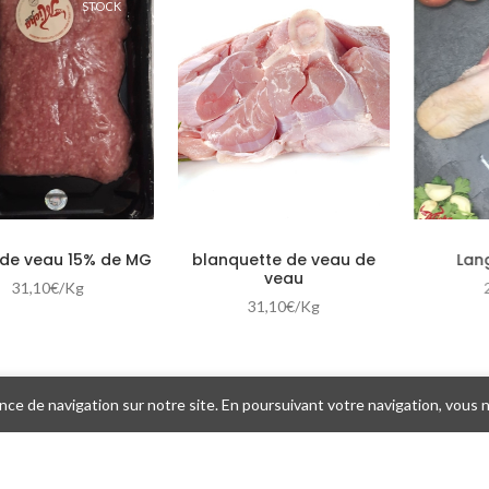
STOCK
de veau 15% de MG
blanquette de veau de
Lan
veau
31,10
€
/Kg
31,10
€
/Kg
ce de navigation sur notre site. En poursuivant votre navigation, vous nou