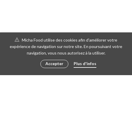
Micha Food utilise des cookies afin d'améliorer votre
expérience de navigation sur notre site. En poursuivant votre
navigation, vous nous autorisez à la utiliser.
Accepter
Plus d'infos
© 2017 Micha Food | Crée par
Hangman Studio
à partir du thème Vitrine
CONDITIONS GÉNÉRALES DE VENTE
MENTIONS LÉGALES
CONFIDENTIALITÉ DES DONNÉES