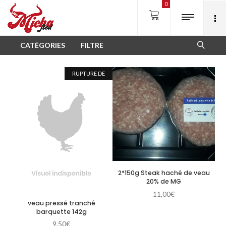
0
CATÉGORIES
FILTRE
RUPTURE DE
STOCK
2*150g Steak haché de veau
20% de MG
11,00
€
veau pressé tranché
barquette 142g
9,50
€